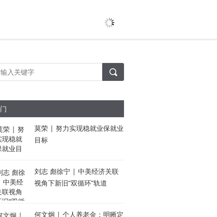
门
莫荣 | 努力实现稳就业保就业
目标
刘志 彪徐宁 | 中美经济关联
视角下新旧“双循环”轨道
何文炯 | 个人养老金：明晰定